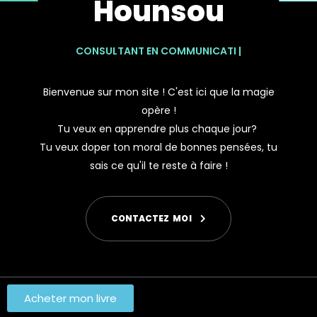
Hounsou
CONSULTANT EN
|
Bienvenue sur mon site ! C'est ici que la magie
opère !
Tu veux en apprendre plus chaque jour?
Tu veux doper ton moral de bonnes pensées, tu
sais ce qu'il te reste à faire !
C
O
N
T
A
C
T
E
Z
M
O
I
Acheter mon livre