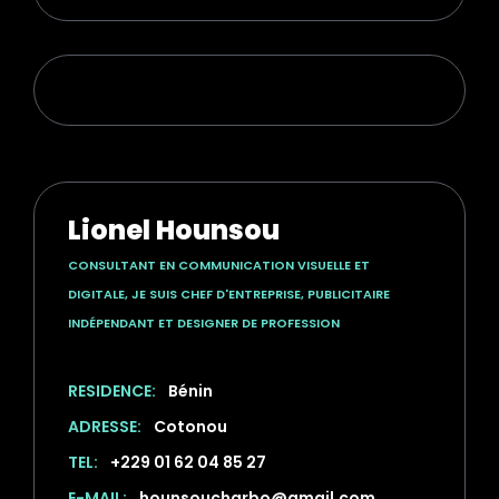
E
N
V
O
Y
E
R
L
E
M
E
S
S
A
G
E
Lionel Hounsou
CONSULTANT EN COMMUNICATION VISUELLE ET
DIGITALE, JE SUIS CHEF D'ENTREPRISE, PUBLICITAIRE
INDÉPENDANT ET DESIGNER DE PROFESSION
RESIDENCE:
Bénin
ADRESSE:
Cotonou
TEL:
+229 01 62 04 85 27
E-MAIL:
hounsoucharbo@gmail.com